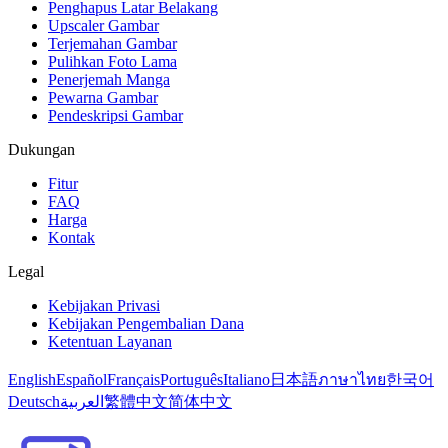
Penghapus Latar Belakang
Upscaler Gambar
Terjemahan Gambar
Pulihkan Foto Lama
Penerjemah Manga
Pewarna Gambar
Pendeskripsi Gambar
Dukungan
Fitur
FAQ
Harga
Kontak
Legal
Kebijakan Privasi
Kebijakan Pengembalian Dana
Ketentuan Layanan
English
Español
Français
Português
Italiano
日本語
ภาษาไทย
한국어
Deutsch
العربية
繁體中文
简体中文