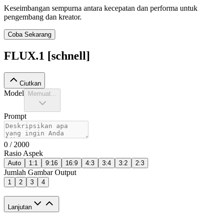
Keseimbangan sempurna antara kecepatan dan performa untuk
pengembang dan kreator.
Coba Sekarang
FLUX.1 [schnell]
Ciutkan
Model
Memuat...
Prompt
0
/ 2000
Rasio Aspek
Auto
1:1
9:16
16:9
4:3
3:4
3:2
2:3
Jumlah Gambar Output
1
2
3
4
Lanjutan