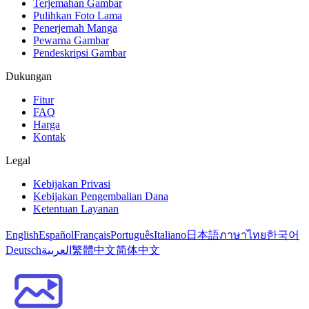
Terjemahan Gambar
Pulihkan Foto Lama
Penerjemah Manga
Pewarna Gambar
Pendeskripsi Gambar
Dukungan
Fitur
FAQ
Harga
Kontak
Legal
Kebijakan Privasi
Kebijakan Pengembalian Dana
Ketentuan Layanan
English
Español
Français
Português
Italiano
日本語
ภาษาไทย
한국어
Deutsch
العربية
繁體中文
简体中文