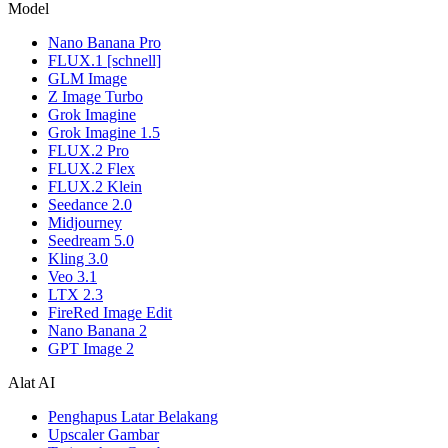
Model
Nano Banana Pro
FLUX.1 [schnell]
GLM Image
Z Image Turbo
Grok Imagine
Grok Imagine 1.5
FLUX.2 Pro
FLUX.2 Flex
FLUX.2 Klein
Seedance 2.0
Midjourney
Seedream 5.0
Kling 3.0
Veo 3.1
LTX 2.3
FireRed Image Edit
Nano Banana 2
GPT Image 2
Alat AI
Penghapus Latar Belakang
Upscaler Gambar