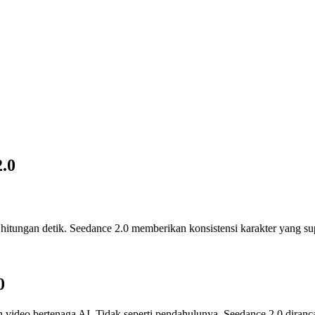
.0
 hitungan detik. Seedance 2.0 memberikan konsistensi karakter yang su
0
ideo bertenaga AI. Tidak seperti pendahulunya, Seedance 2.0 diranca