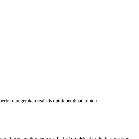
perior dan gerakan realistis untuk pembuat konten.
ng khusus untuk menguasai fisika kompleks dan fluiditas gerakan