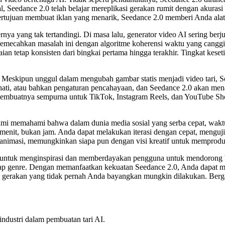
al, Seedance 2.0 telah belajar mereplikasi gerakan rumit dengan akura
bertujuan membuat iklan yang menarik, Seedance 2.0 memberi Anda ala
ernya yang tak tertandingi. Di masa lalu, generator video AI sering ber
ecahkan masalah ini dengan algoritme koherensi waktu yang canggih.
an tetap konsisten dari bingkai pertama hingga terakhir. Tingkat kese
pat. Meskipun unggul dalam mengubah gambar statis menjadi video tari,
 hati, atau bahkan pengaturan pencahayaan, dan Seedance 2.0 akan me
ek, membuatnya sempurna untuk TikTok, Instagram Reels, dan YouTube 
Kami memahami bahwa dalam dunia media sosial yang serba cepat, waktu
an menit, bukan jam. Anda dapat melakukan iterasi dengan cepat, meng
imasi, memungkinkan siapa pun dengan visi kreatif untuk memproduksi
cang untuk menginspirasi dan memberdayakan pengguna untuk mendorong
iap genre. Dengan memanfaatkan kekuatan Seedance 2.0, Anda dapat m
 gerakan yang tidak pernah Anda bayangkan mungkin dilakukan. Bergab
industri dalam pembuatan tari AI.