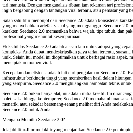
tari manusia. Dengan menganalisis ribuan jam rekaman tari profesion
ingin bergabung dengan tantangan viral terbaru, atau pemasar yang 
Salah satu fitur menonjol dari Seedance 2.0 adalah konsistensi karakt
yang menyebabkan artefak visual yang mengganggu. Seedance 2.0 mem
karakter, Seedance 2.0 memastikan bahwa wajah, tipe tubuh, dan pakai
profesional yang menuntut kesempurnaan.
Fleksibilitas Seedance 2.0 adalah alasan lain untuk adopsi yang ce
kompleks. Anda dapat mendeskripsikan gaya tarian tertentu, suasana
unik. Selain itu, model ini dioptimalkan untuk berbagai rasio asp
menciptakan momen viral.
Kecepatan dan efisiensi adalah inti dari pengalaman Seedance 2.0. 
infrastruktur berkinerja tinggi yang memberikan hasil dalam hitung
yang sempurna. Seedance 2.0 menghilangkan hambatan teknis untuk an
Seedance 2.0 bukan hanya alat; ini adalah mitra kreatif. Ini diran
balet, salsa hingga kontemporer, Seedance 2.0 memahami nuansa set
menarik, atau sekadar bersenang-senang melihat diri Anda melakukan
Seedance 2.0 untuk Anda.
Mengapa Memilih Seedance 2.0?
Jelajahi fitur-fitur mutakhir yang menjadikan Seedance 2.0 pemimpin 