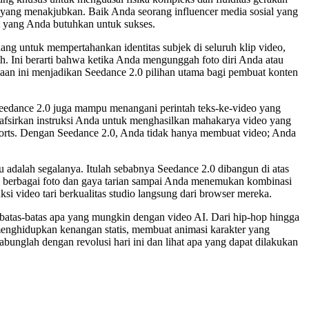
si yang menakjubkan. Baik Anda seorang influencer media sosial yang
t yang Anda butuhkan untuk sukses.
juang untuk mempertahankan identitas subjek di seluruh klip video,
 Ini berarti bahwa ketika Anda mengunggah foto diri Anda atau
tiaan ini menjadikan Seedance 2.0 pilihan utama bagi pembuat konten
 Seedance 2.0 juga mampu menangani perintah teks-ke-video yang
nafsirkan instruksi Anda untuk menghasilkan mahakarya video yang
Shorts. Dengan Seedance 2.0, Anda tidak hanya membuat video; Anda
 adalah segalanya. Itulah sebabnya Seedance 2.0 dibangun di atas
uji berbagai foto dan gaya tarian sampai Anda menemukan kombinasi
 video tari berkualitas studio langsung dari browser mereka.
 batas-batas apa yang mungkin dengan video AI. Dari hip-hop hingga
enghidupkan kenangan statis, membuat animasi karakter yang
unglah dengan revolusi hari ini dan lihat apa yang dapat dilakukan