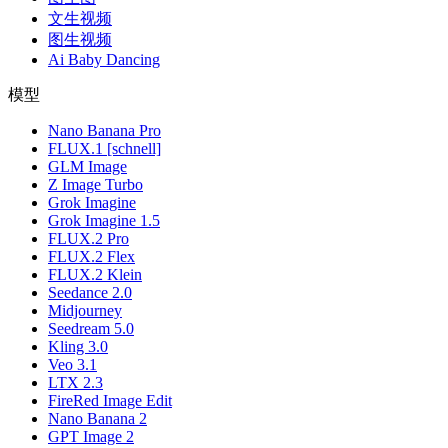
文生视频
图生视频
Ai Baby Dancing
模型
Nano Banana Pro
FLUX.1 [schnell]
GLM Image
Z Image Turbo
Grok Imagine
Grok Imagine 1.5
FLUX.2 Pro
FLUX.2 Flex
FLUX.2 Klein
Seedance 2.0
Midjourney
Seedream 5.0
Kling 3.0
Veo 3.1
LTX 2.3
FireRed Image Edit
Nano Banana 2
GPT Image 2