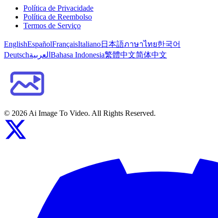
Política de Privacidade
Política de Reembolso
Termos de Serviço
English
Español
Français
Italiano
日本語
ภาษาไทย
한국어
Deutsch
العربية
Bahasa Indonesia
繁體中文
简体中文
©
2026
Ai Image To Video
. All Rights Reserved.