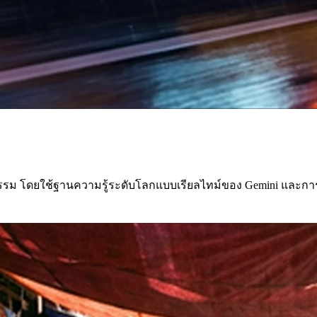
รรม โดยใช้ฐานความรู้ระดับโลกแบบเรียลไทม์ของ Gemini และกา