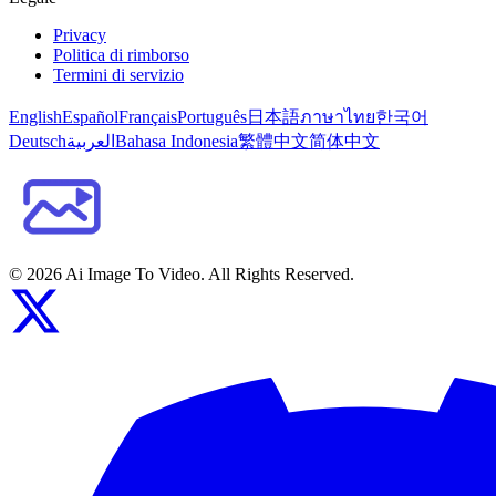
Privacy
Politica di rimborso
Termini di servizio
English
Español
Français
Português
日本語
ภาษาไทย
한국어
Deutsch
العربية
Bahasa Indonesia
繁體中文
简体中文
©
2026
Ai Image To Video
. All Rights Reserved.