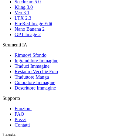
Seedream 5.0
Kling 3.0
Veo 3.1
LTX 2.3
FireRed Image Edit
Nano Banana 2
GPT Image 2
Strumenti IA
Rimuovi Sfondo
Ingranditore Immagine
Traduci Immagine
Restauro Vecchie Foto
Traduttore Manga
Coloratore Immagine
Descrittore Immagine
Supporto
Funzioni
FAQ
Prezzi
Contatti
Legale