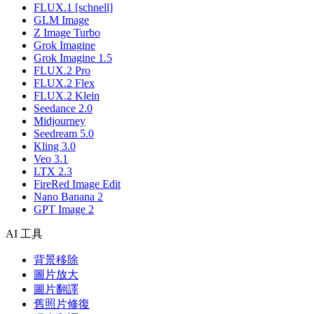
FLUX.1 [schnell]
GLM Image
Z Image Turbo
Grok Imagine
Grok Imagine 1.5
FLUX.2 Pro
FLUX.2 Flex
FLUX.2 Klein
Seedance 2.0
Midjourney
Seedream 5.0
Kling 3.0
Veo 3.1
LTX 2.3
FireRed Image Edit
Nano Banana 2
GPT Image 2
AI 工具
背景移除
圖片放大
圖片翻譯
舊照片修復