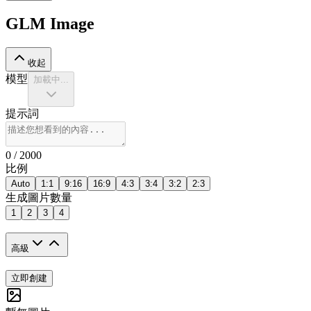
GLM Image
收起
模型
加載中...
提示詞
0
/ 2000
比例
Auto
1:1
9:16
16:9
4:3
3:4
3:2
2:3
生成圖片數量
1
2
3
4
高級
立即創建