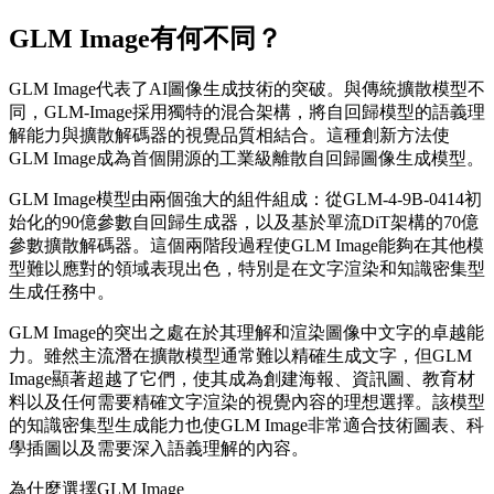
GLM Image有何不同？
GLM Image代表了AI圖像生成技術的突破。與傳統擴散模型不
同，GLM-Image採用獨特的混合架構，將自回歸模型的語義理
解能力與擴散解碼器的視覺品質相結合。這種創新方法使
GLM Image成為首個開源的工業級離散自回歸圖像生成模型。
GLM Image模型由兩個強大的組件組成：從GLM-4-9B-0414初
始化的90億參數自回歸生成器，以及基於單流DiT架構的70億
參數擴散解碼器。這個兩階段過程使GLM Image能夠在其他模
型難以應對的領域表現出色，特別是在文字渲染和知識密集型
生成任務中。
GLM Image的突出之處在於其理解和渲染圖像中文字的卓越能
力。雖然主流潛在擴散模型通常難以精確生成文字，但GLM
Image顯著超越了它們，使其成為創建海報、資訊圖、教育材
料以及任何需要精確文字渲染的視覺內容的理想選擇。該模型
的知識密集型生成能力也使GLM Image非常適合技術圖表、科
學插圖以及需要深入語義理解的內容。
為什麼選擇GLM Image