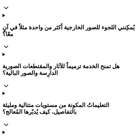
يُمكِنني اللجوء للصور الخارجية أكثر من واحدة مثلاً في آنٍ
معًا؟
هل تمنح الخدمة ترميماً للآثار والمقتطعات الصورية
الدارِسة والصور البالية؟
التعليماتُ المكونة من مستويات متتالية ومليئة
بالتفاصيل، كيف يُدبّرها المُعالج؟