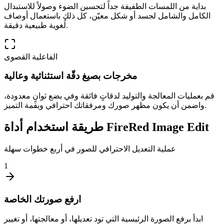
بداية من اللمسات الطفيفة جداً لتحسين الضوء وصولاً للاستبدال
الكامل والشامل لجسد أو شكل معيّن، كل ذلك باستعمال أوصاف
لُغوية طبيعية دقيقة.
الفاعلية القصوى
مخرجات بصيغ دقّة استثنائية وعالية
قم بعمليات المعالجة والتوليد لدقاتٍ فائقة وفي بضع ثوانٍ معدودة،
واضمن أن يكون مظهر صورك ومرفقاتك احترافي وبقمة التميز.
طريقة استخدام أداة FireRed Image Edit
عملية التعديل الاحترافي للصور في أربع خطوات سهلة
1
ارفع صورتك الخاصة
ابدأ برفع الصورة الرئيسية التي تود تعديلها، أو معالجتها، أو تغيير