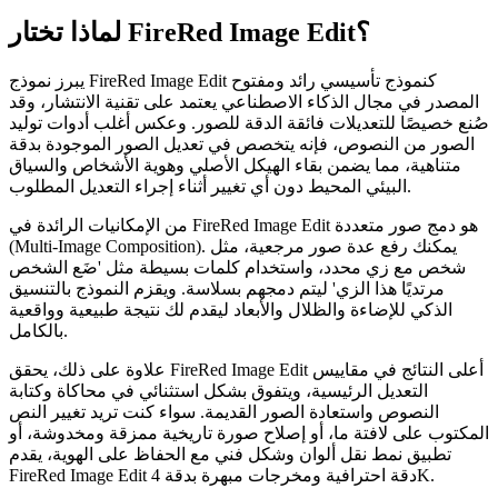
لماذا تختار FireRed Image Edit؟
يبرز نموذج FireRed Image Edit كنموذج تأسيسي رائد ومفتوح
المصدر في مجال الذكاء الاصطناعي يعتمد على تقنية الانتشار، وقد
صُنع خصيصًا للتعديلات فائقة الدقة للصور. وعكس أغلب أدوات توليد
الصور من النصوص، فإنه يتخصص في تعديل الصور الموجودة بدقة
متناهية، مما يضمن بقاء الهيكل الأصلي وهوية الأشخاص والسياق
البيئي المحيط دون أي تغيير أثناء إجراء التعديل المطلوب.
من الإمكانيات الرائدة في FireRed Image Edit هو دمج صور متعددة
(Multi-Image Composition). يمكنك رفع عدة صور مرجعية، مثل
شخص مع زي محدد، واستخدام كلمات بسيطة مثل 'ضَع الشخص
مرتديًا هذا الزي' ليتم دمجهم بسلاسة. ويقزم النموذج بالتنسيق
الذكي للإضاءة والظلال والأبعاد ليقدم لك نتيجة طبيعية وواقعية
بالكامل.
علاوة على ذلك، يحقق FireRed Image Edit أعلى النتائج في مقاييس
التعديل الرئيسية، ويتفوق بشكل استثنائي في محاكاة وكتابة
النصوص واستعادة الصور القديمة. سواء كنت تريد تغيير النص
المكتوب على لافتة ما، أو إصلاح صورة تاريخية ممزقة ومخدوشة، أو
تطبيق نمط نقل ألوان وشكل فني مع الحفاظ على الهوية، يقدم
FireRed Image Edit دقة احترافية ومخرجات مبهرة بدقة 4K.