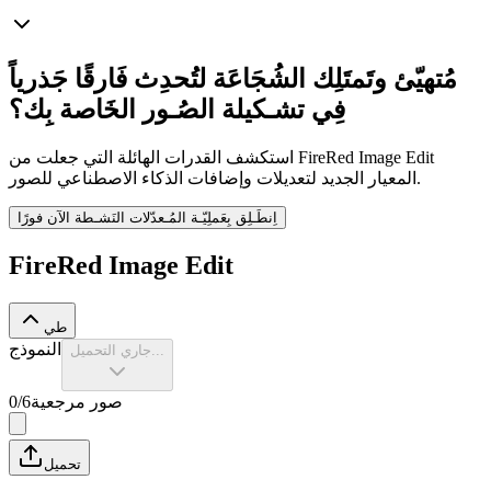
مُتهيّئ وتَمتَلِك الشُجَاعَة لتُحدِث فَارقًا جَذرياً
فِي تشـكيلة الصُـور الخَاصة بِك؟
استكشف القدرات الهائلة التي جعلت من FireRed Image Edit
المعيار الجديد لتعديلات وإضافات الذكاء الاصطناعي للصور.
اِنطَـلِق بِعَملِيّـة المُـعدّلات النَشـطة الآن فورًا
FireRed Image Edit
طي
النموذج
جاري التحميل...
صور مرجعية
6
/
0
تحميل